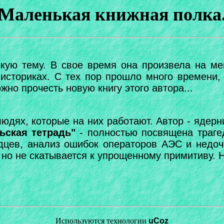
Маленькая книжная полка
кую тему. В свое время она произвела на ме
историках. С тех пор прошло много времени,
жно прочесть новую книгу этого автора...
юдях, которые на них работают. Автор - ядер
ьская тетрадь"
- полностью посвящена трагед
дцев, анализ ошибок операторов АЭС и недоч
но не скатывается к упрощенному примитиву. На
Используются технологии
uCoz