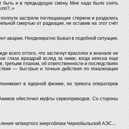
ог быть и в предыдущую смену. Мне надо было снять
шло?..»
 полпути застряли поглощающие стержни и раздались
ельной смертью от радиации, не оставив на этот счёт
нт аварии. Неоднократно бывал в подобной ситуации,
де всего оттого, что застигнут врасплох и вначале не
ои глаза враздрай вслед за ними, когда неясна еще
е, третьим планом, об ответственности и последствиях
ствие — быстрые и точные действия по локализации
 понимают в ядерной физике, но тревога операторов
 Акимов обесточил муфты сервоприводов. Со стороны
авления четвертого энергоблока Чернобыльской АЭС...