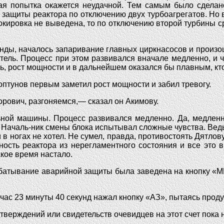
вая попытка окажется неудачной. Тем самым было сделан
защиты реактора по отключению двух турбоагрегатов. Но в
кировка не выведена, то по отключению второй турбины с
екунды, началось запаривание главных циркнасосов и произ
итель. Процесс при этом развивался вначале медленно, и 
, рост мощности и в дальнейшем оказался бы плавным, кто 
тунов первым заметил рост мощности и забил тревогу.
рович, разгоняемся,— сказал он Акимову.
ной машины. Процесс развивался медленно. Да, медленно.
. Началь-ник смены блока испытывал сложные чувства. Вед
 в ногах не хотел. Не сумел, правда, противостоять Дятлов
ность реактора из нерегламентного состояния и все это 
акое время настало.
абатывание аварийной защиты была заведена на кнопку «М
 час 23 минуты 40 секунд нажал кнопку «АЗ», пытаясь прод
ерждений или свидетельств очевидцев на этот счет пока не