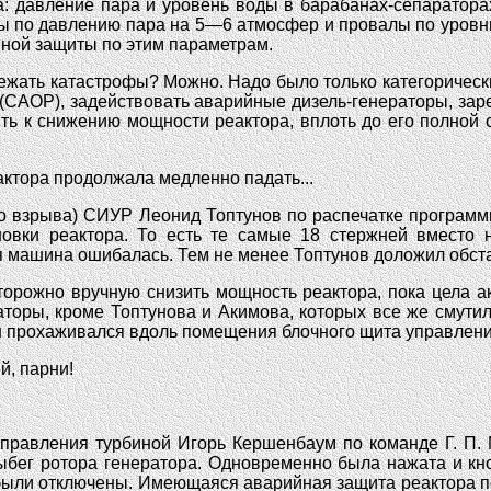
 давление пара и уровень воды в барабанах-сепараторах,
 по давлению пара на 5—6 атмосфер и провалы по уровню
йной защиты по этим параметрам.
ежать катастрофы? Можно. Надо было только категорически
 (САОР), задействовать аварийные дизель-генераторы, зар
ть к снижению мощности реактора, вплоть до его полной 
актора продолжала медленно падать...
до взрыва) СИУР Леонид Топтунов по распечатке программы
новки реактора. То есть те самые 18 стержней вместо 
я машина ошибалась. Тем не менее Топтунов доложил обста
торожно вручную снизить мощность реактора, пока цела а
раторы, кроме Топтунова и Акимова, которых все же сму
Он прохаживался вдоль помещения блочного щита управлени
й, парни!
правления турбиной Игорь Кершенбаум по команде Г. П. 
ыбег ротора генератора. Одновременно была нажата и кн
были отключены. Имеющаяся аварийная защита реактора п