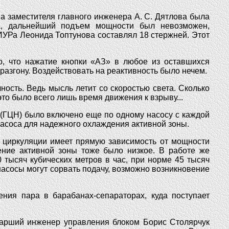
има заместителя главного инженера А. С. Дятлова была
а, дальнейший подъем мощности был невозможен,
СИУРа Леонида Топтунова составлял 18 стержней. Этот
о, что нажатие кнопки «АЗ» в любое из оставшихся
азгону. Воздействовать на реактивность было нечем.
ность. Ведь мысль летит со скоростью света. Сколько
это было всего лишь время движения к взрыву...
 (ГЦН) было включено еще по одному насосу с каждой
 насоса для надежного охлаждения активной зоны.
й циркуляции имеет прямую зависимость от мощности
ение активной зоны тоже было низкое. В работе же
 тысяч кубических метров в час, при норме 45 тысяч
насосы могут сорвать подачу, возможно возникновение
ния пара в барабанах-сепараторах, куда поступает
тарший инженер управления блоком Борис Столярчук