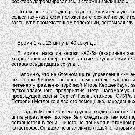
реактора деформировались, и стержни заклинило...
Потом реактор будет разрушен. Значительную ча
сельсинах-указателях положения стержней-поглотите
застынут в промежуточном положении, показывая глуб
Время 1 час 23 минуты 40 секунд...
В момент нажатия кнопки «АЗ-5» (аварийная защ
хладнокровных операторов в такие секунды сжимаетс
оставалось двадцать секунд...
Напомню, что на блочном щите управления 4-м э
реактором Леонид Топтунов, заместитель главного
инженер управления турбиной Игорь Кершенбаум, за
пусконаладочного предприятия Петр Паламарчук,
предыдущей смены Сергей Газин, стажеры СИУРа из
Петрович Метленко и два его помощника, находивших
В задачу Метленко и его группы входило снятие э
щита управления, должен был следить за темпом пад
оставшегося в тени. Ничего не понимая в атомном 
катастрофе. Он даже не знал лично людей, с которыми