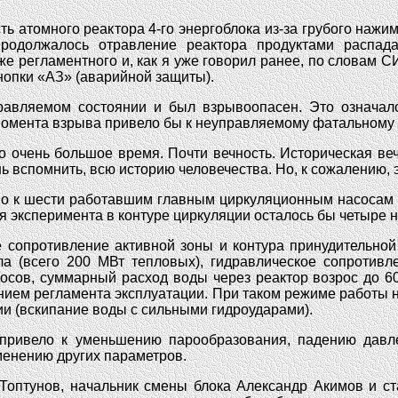
сть атомного реактора 4-го энергоблока из-за грубого наж
Продолжалось отравление реактора продуктами распад
е регламентного и, как я уже говорил ранее, по словам 
нопки «АЗ» (аварийной защиты).
правляемом состоянии и был взрывоопасен. Это означал
момента взрыва привело бы к неуправляемому фатальному р
о очень большое время. Почти вечность. Историческая веч
нь вспомнить, всю историю человечества. Но, к сожалению, 
льно к шести работавшим главным циркуляционным насосам
ия эксперимента в контуре циркуляции осталось бы четыре
ое сопротивление активной зоны и контура принудительно
ла (всего 200 МВт тепловых), гидравлическое сопротивл
сов, суммарный расход воды через реактор возрос до 60
ением регламента эксплуатации. При таком режиме работы 
и (вскипание воды с сильными гидроударами).
привело к уменьшению парообразования, падению давле
менению других параметров.
оптунов, начальник смены блока Александр Акимов и с