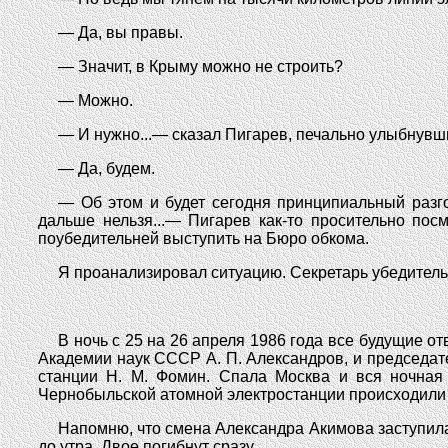
— Да, вы правы.
— Значит, в Крыму можно не строить?
— Можно.
— И нужно...— сказал Пигарев, печально улыбнувш
— Да, будем.
— Об этом и будет сегодня принципиальный разг
дальше нельзя...— Пигарев как-то просительно пос
поубедительней выступить на Бюро обкома.
Я проанализировал ситуацию. Секретарь убедитель
В ночь с 25 на 26 апреля 1986 года все будущие 
Академии наук СССР А. П. Александров, и председат
станции Н. М. Фомин. Спала Москва и вся ночная
Чернобыльской атомной электростанции происходили 
Напомню, что смена Александра Акимова заступила н
до утра. Двое погибнут сразу...