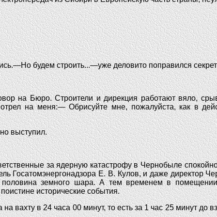
ись.—Но будем строить...—уже деловито поправился секрет
овор на Бюро. Строители и дирекция работают вяло, сры
мотрел на меня:— Обрисуйте мне, пожалуйста, как в дейс
но выступил.
ответственные за ядерную катастрофу в Чернобыле спокойн
ель Госатомэнергонадзора Е. В. Кулов, и даже директор Ч
 половина земного шара. А тем временем в помещении 
поистине исторические события.
а вахту в 24 часа 00 минут, то есть за 1 час 25 минут до 