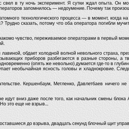
с свел в ту ночь эксперимент. Я сутки ждал опыта. Он м
 операторов запомнилось — недоумение. Почему так произо
томного технологического процесса — в момент, когда на
 Трудно сказать, потому что оба оператора погибли мучит
знакомо чувство, переживаемое операторами в первый моме
й.
 лавиной, обдает холодной волной невольного страха, преж
казывающих приборов разбегаются в разные стороны, а тв
дновременно (опять же невольно) думается где-то в глубин
упает необычайная ясность головы и хладнокровие. След
ательстве. Кершенбаум, Метленко, Давлетбаев ничего не
е идут вниз даже после того, как начальник смены блока
Но это еще не взрыв...
и, оставшиеся до взрыва, двадцать секунд блочный щит упр