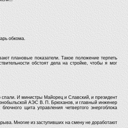
арь обкома.
вают плановые показатели. Такое положение терпеть
твительности обстоят дела на стройке, чтобы я мог
о спали. И министры Майорец и Славский, и президент
ернобыльской АЭС В. П. Брюханов, и главный инженер
блочного щита управления четвертого энергоблока
взрыва. Многие из заступивших на смену не доработают