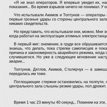
«Я не знал операторов. Я впервые увидел их, на
показания... Во время взрывов ничего не понимал. У
Что испытывали Акимов и Топтунов — операторы а
первые грозные удары со стороны центрального зала?
никаких свидетельств.
Но представить, что испытывали они, можно. Мне 
когда работал на эксплуатации атомных электростанци
В первый миг: онемение, в груди все обрушивается
знаешь, что делать, пока стрелки самописцев и по
причина и закономерность аварийного режима, когда о
случившегося. Но уже в следующее мгновение наст
аварии...
Топтунов, Дятлов, Акимов, Столярчук — в замеш
передалась им тоже.
Поглощающие стержни остановились на полпути, н
центрального зала слышны резкие удары, пол дрожит. 
Время 1 час 23 минуты 40 секунд... Покинем на эт