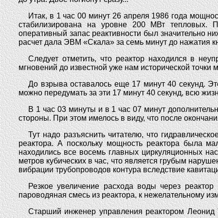
Итак, в 1 час 00 минут 26 апреля 1986 года мощно
стабилизирована на уровне 200 МВт тепловых. 
оперативный запас реактивности был значительно ниж
расчет дала ЭВМ «Скала» за семь минут до нажатия к
Следует отметить, что реактор находился в неу
мгновений до известной уже нам исторической точки 
До взрыва оставалось еще 17 минут 40 секунд. Эт
можно передумать за эти 17 минут 40 секунд, всю жиз
В 1 час 03 минуты и в 1 час 07 минут дополните
стороны. При этом имелось в виду, что после окончан
Тут надо разъяснить читателю, что гидравлическ
реактора. А поскольку мощность реактора была ма
находились все восемь главных циркуляционных насо
метров кубических в час, что является грубым наруш
вибрации трубопроводов контура вследствие кавитаци
Резкое увеличение расхода воды через реактор 
пароводяная смесь из реактора, к нежелательному из
Старший инженер управления реактором Леонид Т