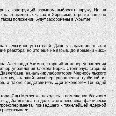
орных конструкций взрывом выбросит наружу. Но на
ак на знаменитых часах в Хиросиме, стрелки навечно
таком положении будут захоронены в укрытие...
кал сельсинов-указателей. Даже у самых опытных и
ие реактора, но это еще не взрыв. До времени «икс»
лока Александр Акимов, старший инженер управления
женер управления блоком Борис Столярчук, старший
 Давлетбаев, начальник лаборатории Чернобыльского
кимову, старший инженер управления турбиной из
в, а также представитель «Донтехэнерго» Геннадий
.
отора. Сам Метленко, находясь в помещении блочного
я судьба выпала на долю этого человека, фактически
ктроэксперимента, приведшего к тяжелейшей ядерной
о рассказывал: