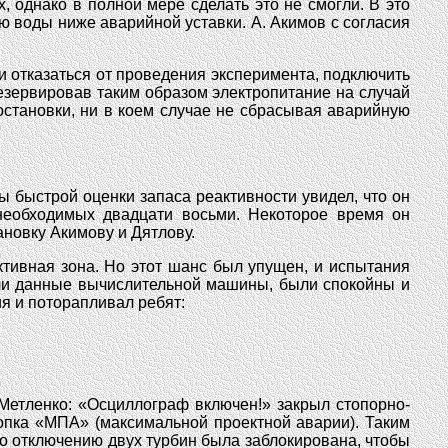
 однако в полной мере сделать это не смогли. В это
 воды ниже аварийной уставки. А. Акимов с согласия
 отказаться от проведения эксперимента, подключить
езервировав таким образом электропитание на случай
остановки, ни в коем случае не сбрасывая аварийную
 быстрой оценки запаса реактивности увидел, что он
необходимых двадцати восьми. Некоторое время он
новку Акимову и Дятлову.
ктивная зона. Но этот шанс был упущен, и испытания
тили данные вычислительной машины, были спокойны и
я и поторапливал ребят:
Метленко: «Осциллограф включен!» закрыл стопорно-
опка «МПА» (максимальной проектной аварии). Таким
о отключению двух турбин была заблокирована, чтобы