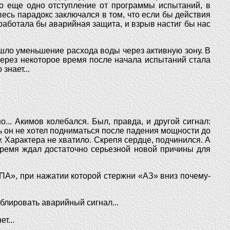
о еще одно отступление от программы испытаний, в
есь парадокс заключался в том, что если бы действия
работала бы аварийная защита, и взрыв настиг бы нас
ошло уменьшение расхода воды через активную зону. В
через некоторое время после начала испытаний стала
знает...
.. Акимов колебался. Был, правда, и другой сигнал:
ь он не хотел подниматься после падения мощности до
у. Характера не хватило. Скрепя сердце, подчинился. А
время ждал достаточно серьезной новой причины для
ПА», при нажатии которой стержни «АЗ» вниз почему-
ублировать аварийный сигнал...
т...