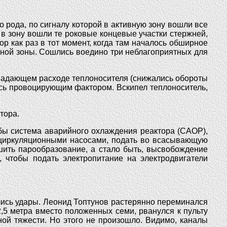
 рода, по сигналу которой в активную зону вошли все
в зону вошли те роковые концевые участки стержней,
р как раз в тот момент, когда там началось обширное
ной зоны. Сошлись воедино три неблагоприятных для
 падающем расходе теплоносителя (снижались обороты
ось провоцирующим фактором. Вскипел теплоноситель,
тора.
ь бы система аварийного охлаждения реактора (САОР),
и циркуляционными насосами, подать во всасывающую
шить парообразование, а стало быть, высвобождение
, чтобы подать электропитание на электродвигатели
слись удары. Леонид Топтунов растерянно переминался
,5 метра вместо положенных семи, рванулся к пульту
ой тяжести. Но этого не произошло. Видимо, каналы