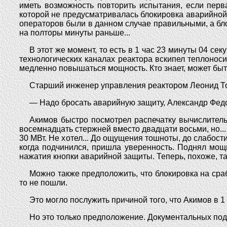
иметь возможность повторить испытания, если пер
которой не предусматривалась блокировка аварийной 
операторов были в данном случае правильными, а бло
на полторы минуты раньше...
В этот же момент, то есть в 1 час 23 минуты 04 с
технологических каналах реактора вскипел теплонос
медленно повышаться мощность. Кто знает, может быть
Старший инженер управления реактором Леонид Топ
— Надо бросать аварийную защиту, Александр Федо
Акимов быстро посмотрел распечатку вычислитель
восемнадцать стержней вместо двадцати восьми, но..
30 МВт. Не хотел... До ощущения тошноты, до слабости
когда подчинился, пришла уверенность. Поднял мощ
нажатия кнопки аварийной защиты. Теперь, похоже, т
Можно также предположить, что блокировка на ср
то не пошли.
Это могло послужить причиной того, что Акимов в 1
Но это только предположение. Документальных подтв