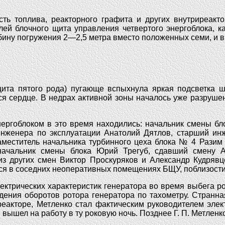
сть топлива, реакторного графита и других внутриреакт
лей блочного щита управления четвертого энергоблока, к
ину погружения 2—2,5 метра вместо положенных семи, и в 
ита пятого рода) пугающе вспыхнула яркая подсветка ш
я сердце. В недрах активной зоны началось уже разрушен
нергоблоком в это время находились: начальник смены б
 инженера по эксплуатации Анатолий Дятлов, старший ин
меститель начальника турбинного цеха блока № 4 Разим
 начальник смены блока Юрий Трегуб, сдавший смену А
 других смен Виктор Проскуряков и Александр Кудрявце
ся в соседних неоперативных помещениях БЩУ, поблизости
лектрических характеристик генератора во время выбега р
ения оборотов ротора генератора по тахометру. Странна
реакторе, Метленко стал фактическим руководителем эле
 вышел на работу в ту роковую ночь. Позднее Г. П. Метленк