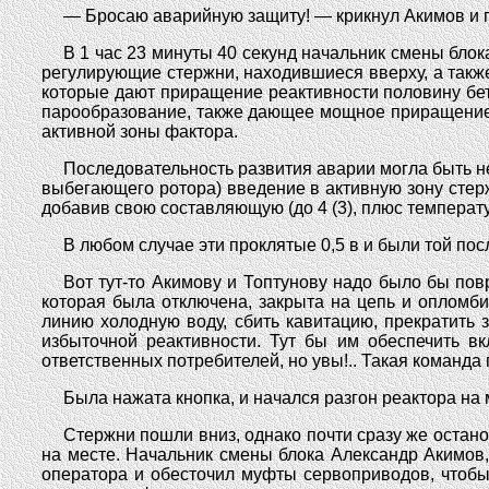
— Бросаю аварийную защиту! — крикнул Акимов и пр
В 1 час 23 минуты 40 секунд начальник смены блок
регулирующие стержни, находившиеся вверху, а такж
которые дают приращение реактивности половину беты
парообразование, также дающее мощное приращение 
активной зоны фактора.
Последовательность развития аварии могла быть н
выбегающего ротора) введение в активную зону стер
добавив свою составляющую (до 4 (3), плюс температ
В любом случае эти проклятые 0,5 в и были той по
Вот тут-то Акимову и Топтунову надо было бы повр
которая была отключена, закрыта на цепь и опломб
линию холодную воду, сбить кавитацию, прекратить
избыточной реактивности. Тут бы им обеспечить вк
ответственных потребителей, но увы!.. Такая команд
Была нажата кнопка, и начался разгон реактора на 
Стержни пошли вниз, однако почти сразу же остан
на месте. Начальник смены блока Александр Акимов,
оператора и обесточил муфты сервоприводов, чтобы