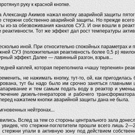
отянул руку к красной кнопке.
а Александр Акимов нажал кнопку аварийной защиты пятого
е стержни собственно аварийной защиты. Но прежде всего 
 из-за обезвоживания каналов СУЗ. И они вошли в реакто
реактивности. Тот же эффект дал рост температуры актив
есколько иной. При относительно спокойных параметрах и
жней СУЗ (положительная реактивность более 0,5 р) явил
урный эффект. Далее — лавинный разгон, взрыв...
следней каплей, которая переполнила «чашу терпения» реак
еменить, не нажимать кнопку, тут-то, ой, как пригодилас
ирована, тут бы надо было им срочно заняться главным
 запаривание и тем самым подать воду в реактор и умень
лючение дизель-генераторов и рабочего трансформатора
а перед нажатием кнопки аварийной защиты дана не была.
мгновенных нейтронах...
овились. Вслед за тем со стороны центрального зала доне
 увидев, что стержни-поглотители прошли всего лишь 2—2
 стержни упали в активную зону под действием собственн