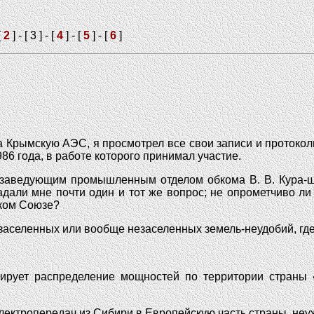
[
2
] - [ 3 ] - [
4
] - [
5
] - [
6
]
а Крымскую АЭС, я просмотрел все свои записи и протоко
6 года, в работе которого принимал участие.
заведующим промышленным отделом обкома В. В. Кура-ш
дали мне почти один и тот же вопрос; не опрометчиво ли
ском Союзе?
заселенных или вообще незаселенных земель-неудобий, где
тирует распределение мощностей по территории страны «
ектропередач из Сибири в Европейскую часть страны, неуж