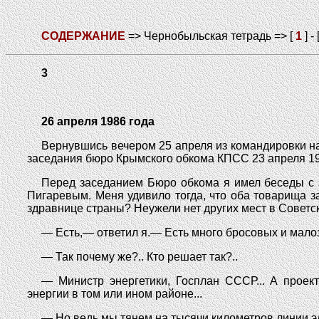
СОДЕРЖАНИЕ
=> Чернобыльская тетрадь => [
1
] - 
3
26 апреля 1986 года
Вернувшись вечером 25 апреля из командировки н
заседания бюро Крымского обкома КПСС 23 апреля 198
Перед заседанием Бюро обкома я имел беседы с 
Пигаревым. Меня удивило тогда, что оба товарища за
здравнице страны? Неужели нет других мест в Совет
— Есть,— ответил я.— Есть много бросовых и мало
— Так почему же?.. Кто решает так?..
— Министр энергетики, Госплан СССР... А проек
энергии в том или ином районе...
— Но ведь мы тянем на тысячи километров линии эл