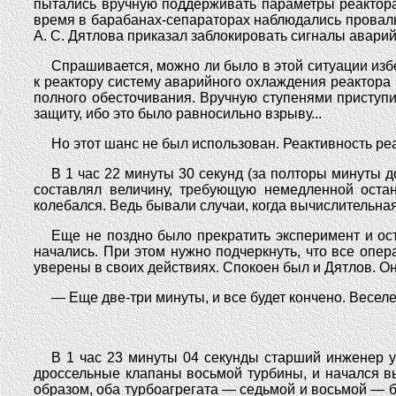
пытались вручную поддерживать параметры реактора:
время в барабанах-сепараторах наблюдались провалы
А. С. Дятлова приказал заблокировать сигналы авари
Спрашивается, можно ли было в этой ситуации изб
к реактору систему аварийного охлаждения реактора
полного обесточивания. Вручную ступенями приступи
защиту, ибо это было равносильно взрыву...
Но этот шанс не был использован. Реактивность ре
В 1 час 22 минуты 30 секунд (за полторы минуты 
составлял величину, требующую немедленной оста
колебался. Ведь бывали случаи, когда вычислительна
Еще не поздно было прекратить эксперимент и ос
начались. При этом нужно подчеркнуть, что все опе
уверены в своих действиях. Спокоен был и Дятлов. 
— Еще две-три минуты, и все будет кончено. Веселе
В 1 час 23 минуты 04 секунды старший инженер у
дроссельные клапаны восьмой турбины, и начался в
образом, оба турбоагрегата — седьмой и восьмой — 