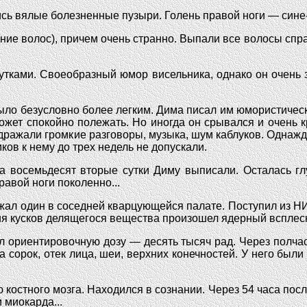
сь вялые болезненные пузыри. Голень правой ноги — сине-
е волос), причем очень странно. Выпали все волосы справа
утками. Своеобразный юмор висельника, однако он очень 
было безусловно более легким. Дима писал им юмористическ
ожет спокойно полежать. Но иногда он срывался и очень 
ражали громкие разговоры, музыка, шум каблуков. Однажды
иков к нему до трех недель не допускали.
на восемьдесят вторые сутки Диму выписали. Осталась г
равой ноги поколенно...
ежал один в соседней кварцующейся палате. Поступил из 
ия кусков делящегося вещества произошел ядерный всплеск
л ориентировочную дозу — десять тысяч рад. Через полчас
 сорок, отек лица, шеи, верхних конечностей. У него были
костного мозга. Находился в сознании. Через 54 часа посл
 миокарда...