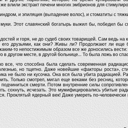
же влили экстракт печени многих эмбрионов для стимулиров
синдром, и эпиляция (выпадение волос), и стоматиты с тяжк
муки. Этот славянский богатырь выжил бы, победил бы см
адостей и горя, не до судеб своих товарищей. Сам ведь на 
 с его друзьями, как они? Живы ли? Продолжают ли еще б
каким-то непостижимым образом все же доносились вести: у
то в другом месте, в другой больнице... То была ложь во спа
лано все, что способна была сделать современная радиац
лезнью, но тщетно. Даже новейшие «факторы роста», ст
ика не было ни кусочка. Она вся была убита радиацией. Р
рить. Только смотрел, мигал еще веками без ресниц, кот
 подчиниться смерти. Потом внутренние силы сопротивлен
ять. сохнуть, исчезать. Это мумифицировались убитые рад
я. Проклятый ядерный век! Даже умереть по-человеческ