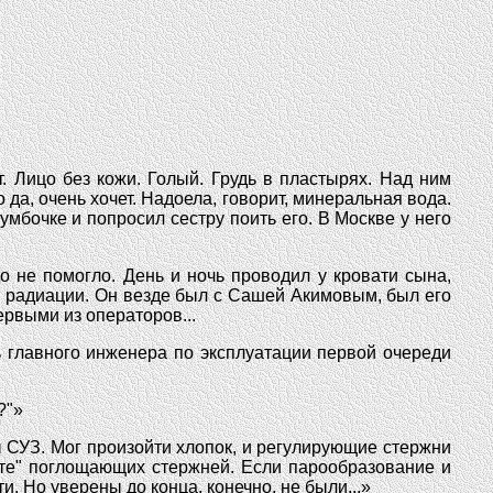
. Лицо без кожи. Голый. Грудь в пластырях. Над ним
о да, очень хочет. Надоела, говорит, минеральная вода.
тумбочке и попросил сестру поить его. В Москве у него
о не помогло. День и ночь проводил у кровати сына,
е радиации. Он везде был с Сашей Акимовым, был его
ервыми из операторов...
ь главного инженера по эксплуатации первой очереди
?"»
 СУЗ. Мог произойти хлопок, и регулирующие стержни
кте" поглощающих стержней. Если парообразование и
. Но уверены до конца, конечно, не были...»