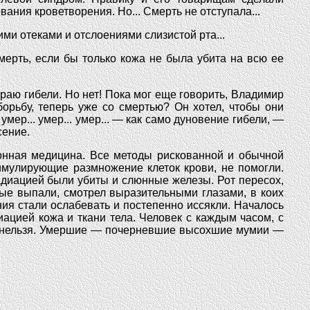
ания кроветворения. Но... Смерть не отступала...
ими отеками и отслоениями слизистой рта...
ерть, если бы только кожа не была убита на всю ее
краю гибели. Но нет! Пока мог еще говорить, Владимир
орьбу, теперь уже со смертью? Он хотел, чтобы они
мер... умер... умер... — как само дуновение гибели, —
сение.
ионная медицина. Все методы рискованной и обычной
имулирующие размножение клеток крови, не помогли.
адиацией были убиты и слюнные железы. Рот пересох,
орые выпали, смотрел выразительными глазами, в коих
ия стали ослабевать и постепенно иссякли. Началось
иацией кожа и ткани тела. Человек с каждым часом, с
и нельзя. Умершие — почерневшие высохшие мумии —