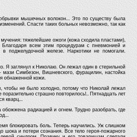
обрывки мышечных волокон... Это по существу была
изменений. Спасти таких больных невозможно, так как
 мучения: тяжелейшие ожоги (кожа сходила пластами),
. Благодаря всем этим процедурам с пневмонией и
й в поджелудочной железе. Наркотики не помогали.
ко. Я заглянул к Николаю. Он лежал один в стерильной
— мази Симбезон, Вишневского, фурацилин, настойка
ия обнаженной кожи.
, чтобы не было холодно, потому что Николай лежал
се поразительно страшно повторилось!.. Пятнадцать лет
я кварц...
обожжена радиацией и огнем. Трудно разобрать, где
д...
ремя блокировать боль. Теперь научились. Уж слишком
о шока и потери сознания. Все тело героя-пожарного
олевой синдром. Правику и его товарищам сделали