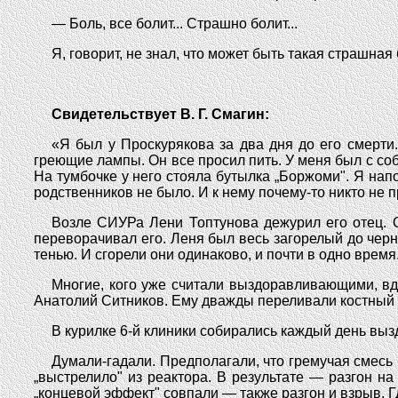
— Боль, все болит... Страшно болит...
Я, говорит, не знал, что может быть такая страшная 
Свидетельствует В. Г. Смагин:
«Я был у Проскурякова за два дня до его смерти
греющие лампы. Он все просил пить. У меня был с собой
На тумбочке у него стояла бутылка „Боржоми". Я напои
родственников не было. И к нему почему-то никто не п
Возле СИУРа Лени Топтунова дежурил его отец. О
переворачивал его. Леня был весь загорелый до чер
тенью. И сгорели они одинаково, и почти в одно время
Многие, кого уже считали выздоравливающими, вдр
Анатолий Ситников. Ему дважды переливали костный мо
В курилке 6-й клиники собирались каждый день вы
Думали-гадали. Предполагали, что гремучая смесь
„выстрелило" из реактора. В результате — разгон 
„концевой эффект" совпали — также разгон и взрыв. Г