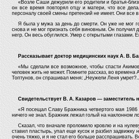
«Возле Саши дежурили его родители и братья-близн
он все время повторял отцу и матери, что все дела
персоналу своей смены претензий не имеет. Они все в
Я была у мужа за день до смерти. Он уже не мог г
снова и не мог признать себя виновным. Он получил д
негр. Он весь обуглился. Умер с открытыми глазами. 
Рассказывает доктор медицинских наук А. В. Б
«Мы сделали все возможное, чтобы спасти Акимова
человек жить не может. Помните рассказ, во времена А
Топтунов, он спрашивал меня: „Неужели Леня умрет?..
Свидетельствует В. А. Казаров — заместитель
«Я посещал Славу Бражника четвертого мая 1986 г
ничего не знал. Бражник лежал голый на наклонном лож
Сказал, что вначале проломило кровлю и на нулев
ставил пластырь, упал еще кусок и разбил задвижку 
очень тяжко, и я не стал его больше расспрашивать. В