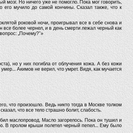
й мозг. Но ничего уже не помогло. Пока мог говорить,
о его мучило до самой кончины. Сказал также, что к
роклятой роковой ночи, проигрывал все в себе снова и
н все более чернел, и в день смерти лежал черный как
 вопрос: „Почему?"»
та), но у них погибла от облучения кожа. А без кожи
мер... Акимов не верил, что умрет. Видя, как мучается
го, что произошло. Ведь никто тогда в Москве толком
казал, что все тело страшно болит, слабость.
бил маслопровод. Масло загорелось. Пока он тушил и
лю. В пролом крыши полетел черный пепел... Ему было