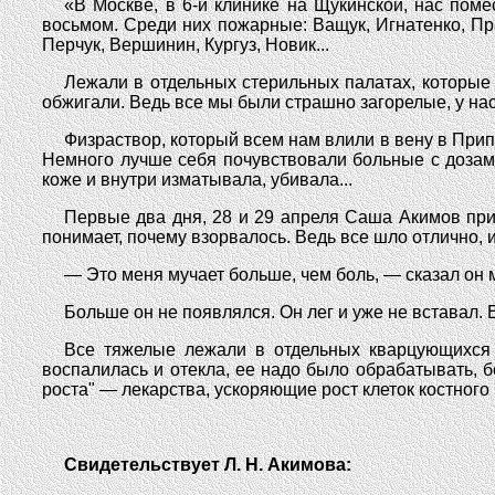
«В Москве, в 6-й клинике на Щукинской, нас пом
восьмом. Среди них пожарные: Ващук, Игнатенко, Пра
Перчук, Вершинин, Кургуз, Новик...
Лежали в отдельных стерильных палатах, которые 
обжигали. Ведь все мы были страшно загорелые, у нас
Физраствор, который всем нам влили в вену в При
Немного лучше себя почувствовали больные с дозам
коже и внутри изматывала, убивала...
Первые два дня, 28 и 29 апреля Саша Акимов прих
понимает, почему взорвалось. Ведь все шло отлично, 
— Это меня мучает больше, чем боль, — сказал он м
Больше он не появлялся. Он лег и уже не вставал. 
Все тяжелые лежали в отдельных кварцующихся 
воспалилась и отекла, ее надо было обрабатывать, 
роста" — лекарства, ускоряющие рост клеток костного 
Свидетельствует Л. Н. Акимова: