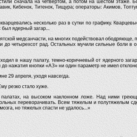
естили сначала на четвертом, а потом на шестом этаже. 
вик, Кибенок, Титенок, Тищура; операторы: Акимов, Топту
кварцевались несколько раз в сутки по графику. Кварцев
 был ядерный загар...
пятской медсанчасти, на многих подействовал ободряюще, 
и до четырехсот рад. Остальных мучили сильные боли в о
одил в нашу палату, темно-коричневый от ядерного загара
и до нажатия кнопки «АЗ» ни один параметр не имел отклон
не 29 апреля, уходя навсегда.
Ему резко стало хуже.
палатах, на высоком наклонном ложе. Над ними греющ
больных переворачивать. Всем тяжелым и полутяжелым сде
мозга, но тяжелых спасти не удалось...»