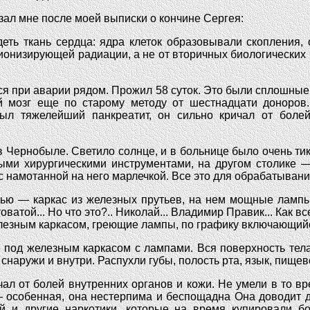
зал мне после моей выписки о кончине Сергея:
ть ткань сердца: ядра клеток образовывали скопления, 
ионизирующей радиации, а не от вторичных биологических 
ся при аварии рядом. Прожил 58 суток. Это были сплошные
ый мозг еще по старому методу от шестнадцати доноров
был тяжелейший панкреатит, он сильно кричал от боле
 в Чернобыле. Светило солнце, и в больнице было очень ти
ными хирургическими инструментами, на другом столике 
с намотанной на него марлечкой. Все это для обрабатыван
тью — каркас из железных прутьев, на нем мощные лампы
ватой... Но что это?.. Николай... Владимир Правик... Как в
елезным каркасом, греющие лампы, по графику включающийс
под железным каркасом с лампами. Вся поверхность тела 
снаружи и внутри. Распухли губы, полость рта, язык, пищево
чал от болей внутренних органов и кожи. Не умели в то в
— особенная, она нестерпима и беспощадна Она доводит д
й и другие наркотики, которые на время купировали б