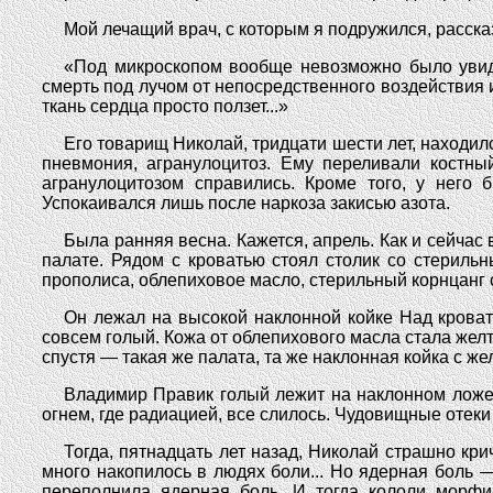
Мой лечащий врач, с которым я подружился, расска
«Под микроскопом вообще невозможно было увиде
смерть под лучом от непосредственного воздействия 
ткань сердца просто ползет...»
Его товарищ Николай, тридцати шести лет, находил
пневмония, агранулоцитоз. Ему переливали костн
агранулоцитозом справились. Кроме того, у него 
Успокаивался лишь после наркоза закисью азота.
Была ранняя весна. Кажется, апрель. Как и сейчас
палате. Рядом с кроватью стоял столик со стериль
прополиса, облепиховое масло, стерильный корнцанг 
Он лежал на высокой наклонной койке Над крова
совсем голый. Кожа от облепихового масла стала желто
спустя — такая же палата, та же наклонная койка с ж
Владимир Правик голый лежит на наклонном ложе 
огнем, где радиацией, все слилось. Чудовищные отеки 
Тогда, пятнадцать лет назад, Николай страшно кри
много накопилось в людях боли... Но ядерная боль 
переполнила ядерная боль. И тогда кололи морфи