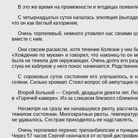
В это же время на промежности и ягодицах появили
С четырнадцатых суток началась эпиляция (выпадени
что он как беглый каторжник.
Очень терпеливый, немного утомлял нас своими ш
вместе с ним.
Они совсем раскисли, хотя течение болезни у них 
«Хождение по мукам» и говорил, что наконец-то он м
была не тяжела для окружающих. Очень долго его разд
стука ее каблуков у него понос начинается. Родственн
С сороковых суток состояние его улучшилось, и 
голени. Сильно хромает. Стоял вопрос об ампутации п
Второй больной — Сергей, двадцати девяти лет. Л
в «Горячей камере». Из-за слишком близкого сближен
Несмотря на сразу же начавшуюся рвоту, рассчита
тяжелом состоянии. Многократные рвоты, температура
не удавалось. Сестрам приходилось ее надставлять.
Очень терпеливо перенес трепанбиопсию и пункцию 
Через 57 часов Сергей скончался от острой дистрофии