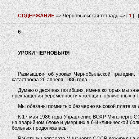
СОДЕРЖАНИЕ
=> Чернобыльская тетрадь => [
1
] - 
6
УРОКИ ЧЕРНОБЫЛЯ
Размышляя об уроках Чернобыльской трагедии, п
катастрофа 26 апреля 1986 года.
Думаю о десятках погибших, имена которых мы знае
прекращения беременности у женщин, облученных в Пр
Мы обязаны помнить о безмерно высокой плате за 
К 17 мая 1986 года Управление ВОХР Минэнерго С
на аварийном блоке и умерших в 6-й клинической бо
больных продолжалась.
Работники аппарата Минэнерго СССР дежурили в к