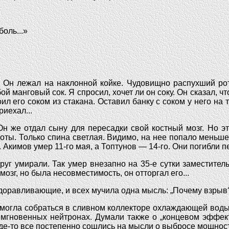
боль...»
. Он лежал на наклонной койке. Чудовищно распухший рот
 манговый сок. Я спросил, хочет ли он соку. Он сказал, чт
л его соком из стакана. Оставил банку с соком у него на 
риехал...
н же отдал сыну для пересадки свой костный мозг. Но эт
ноты. Только спина светлая. Видимо, на нее попало меньш
. Акимов умер 11-го мая, а Топтунов — 14-го. Они погибли п
уг умирали. Так умер внезапно на 35-е сутки заместител
зг, но была несовместимость, он отторгал его...
здоравливающие, и всех мучила одна мысль: „Почему взрыв
 могла собраться в сливном коллекторе охлаждающей воды
на мгновенных нейтронах. Думали также о „концевом эффе
де-то все постепенно сошлись на мысли о выбросе мощности