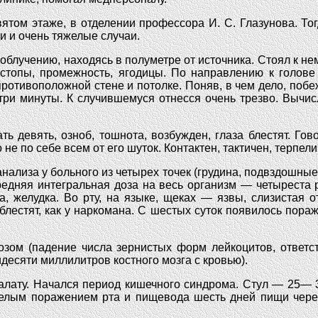
ятом этаже, в отделении профессора И. С. Глазунова. То
и и очень тяжелые случаи.
облучению, находясь в полуметре от источника. Стоял к не
стопы, промежность, ягодицы. По направлению к голове 
ротивоположной стене и потолке. Поняв, в чем дело, побеж
три минуты. К случившемуся отнесся очень трезво. Вычис
ь девять, озноб, тошнота, возбужден, глаза блестят. Гов
не по себе всем от его шуток. Контактен, тактичен, терпели
нализа у больного из четырех точек (грудина, подвздошные 
редняя интегральная доза на весь организм — четыреста
, желудка. Во рту, на языке, щеках — язвы, слизистая о
блестят, как у наркомана. С шестых суток появилось пораж
озом (падение числа зернистых форм лейкоцитов, ответс
идесяти миллилитров костного мозга с кровью).
лату. Начался период кишечного синдрома. Стул — 25— 30
желым поражением рта и пищевода шесть дней пищи через