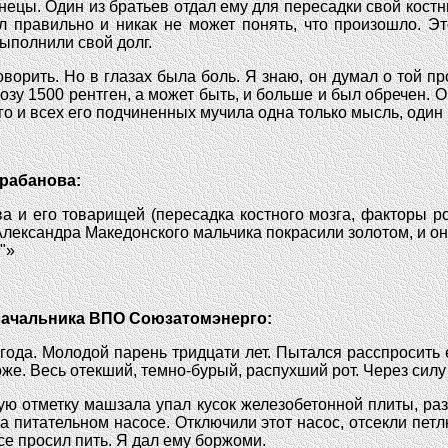
ецы. Один из братьев отдал ему для пересадки свой костны
л правильно и никак не может понять, что произошло. Эт
ыполнили свой долг.
оворить. Но в глазах была боль. Я знаю, он думал о той п
озу 1500 рентген, а может быть, и больше и был обречен. О
Его и всех его подчиненных мучила одна только мысль, один
арабанова:
 и его товарищей (пересадка костного мозга, факторы рос
лександра Македонского мальчика покрасили золотом, и он у
"»
 начальника ВПО Союзатомэнерго:
ода. Молодой парень тридцати лет. Пытался расспросить е
е. Весь отекший, темно-бурый, распухший рот. Через силу с
ую отметку машзала упал кусок железобетонной плиты, раз
на питательном насосе. Отключили этот насос, отсекли пет
се просил пить. Я дал ему боржоми.