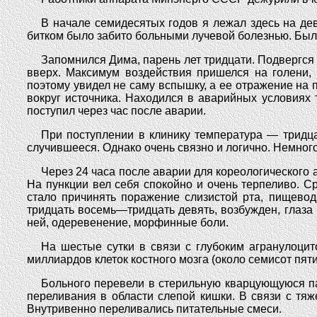
В начале семидесятых годов я лежал здесь на дев
битком было забито больными лучевой болезнью. Был
Запомнился Дима, парень лет тридцати. Подвергся 
вверх. Максимум воздействия пришелся на голени, 
поэтому увидел не саму вспышку, а ее отражение на п
вокруг источника. Находился в аварийных условиях 
поступил через час после аварии.
При поступлении в клинику температура — тридцат
случившееся. Однако очень связно и логично. Немного 
Через 24 часа после аварии для кореологического а
На пункции вел себя спокойно и очень терпеливо. С
стало причинять поражение слизистой рта, пищевода
тридцать восемь—тридцать девять, возбужден, глаза 
ней, одеревенение, морфинные боли.
На шестые сутки в связи с глубоким агранулоцит
миллиардов клеток костного мозга (около семисот пят
Больного перевели в стерильную кварцующуюся па
переливания в области слепой кишки. В связи с тя
Внутривенно переливались питательные смеси.