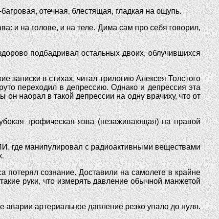
багровая, отечная, блестящая, гладкая на ощупь.
: и на голове, и на теле. Дима сам про себя говорил,
здорово подбадривал остальных двоих, облучившихся
ие записки в стихах, читал трилогию Алексея Толстого
круто переходил в депрессию. Однако и депрессия эта
 он наорал в такой депрессии на одну врачиху, что от
лубокая трофическая язва (незаживающая) на правой
НИИ, где манипулировал с радиоактивными веществами
.
а потерял сознание. Доставили на самолете в крайне
 такие руки, что измерять давление обычной манжетой
е аварии артериальное давление резко упало до нуля.