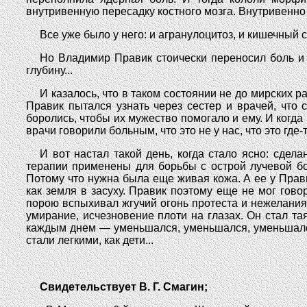
внутривенную пересадку костного мозга. Внутривенно 
Все уже было у него: и агранулоцитоз, и кишечный 
Но Владимир Правик стоически переносил боль и 
глубину...
И казалось, что в таком состоянии не до мирских р
Правик пытался узнать через сестер и врачей, что
боролись, чтобы их мужество помогало и ему. И когда 
врачи говорили больным, что это не у нас, что это где-
И вот настал такой день, когда стало ясно: сде
терапии применены для борьбы с острой лучевой бо
Потому что нужна была еще живая кожа. А ее у Прав
как земля в засуху. Правик поэтому еще не мог гово
порою вспыхивал жгучий огонь протеста и нежелания
умирание, исчезновение плоти на глазах. Он стал та
каждым днем — уменьшался, уменьшался, уменьшалс
стали легкими, как дети...
Свидетельствует В. Г. Смагин;