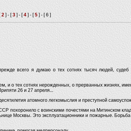
[
2
] - [
3
] - [
4
] - [
5
] - [ 6 ]
режде всего я думаю о тех сотнях тысяч людей, судеб 
м, и о тех сотнях нерожденных, о прерванных жизнях, имен
ипяти 26 и 27 апреля...
десятилетия атомного легкомыслия и преступной самоуспо
ССР похоронило с воинскими почестями на Митинском клад
льнице Москвы. Это эксплуатационники и пожарные. Борьба
линике, помогая медперсоналу.