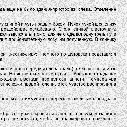
гда еще не было здания-пристройки слева. Отделение
му спиной и чуть правым боком. Пучок лучей шел снизу
воздействие ослабевало. Стоял спиной к источнику,
ал выключать что-то, для чего сделал одну треть пути
лил приблизительную дозу, им полученную. В клинику
орит жестикулируя, немного по-шутовски представляя
в.
кости, обе спереди и слева сзади) взяли костный мозг.
 рад. На четвертые-пятые сутки — большое страдание
тходила пластами, пропал сон, аппетит. Температура
ение кожи правой голени, отек, чувство распирания в
твенных за иммунитет) перелито около четырнадцати
 раз в сутки с кровью и слизью. Тенезмы, урчания и
 рот не получал, чтобы не травмировать слизистые.